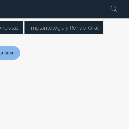
ncistas
Implantología y Rehab. Oral
ta área