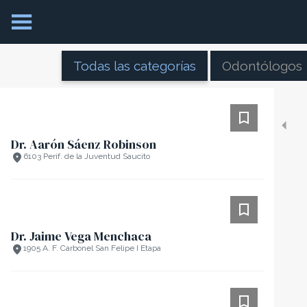
Todas las categorías
Odontólogos
Dr. Aarón Sáenz Robinson
6103 Perif. de la Juventud Saucito
Dr. Jaime Vega Menchaca
1905 A. F. Carbonel San Felipe I Etapa