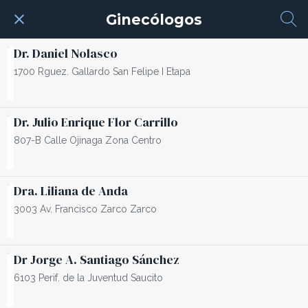
Ginecólogos
Dr. Daniel Nolasco
1700 Rguez. Gallardo San Felipe I Etapa
Dr. Julio Enrique Flor Carrillo
807-B Calle Ojinaga Zona Centro
Dra. Liliana de Anda
3003 Av. Francisco Zarco Zarco
Dr Jorge A. Santiago Sánchez
6103 Perif. de la Juventud Saucito